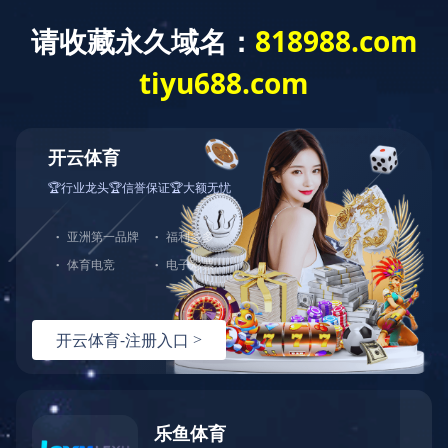
EN
产品
首页
>>
产品
MOSFET
Trench MOS
SGT MOS
Planar MOS
Super Junction MOS