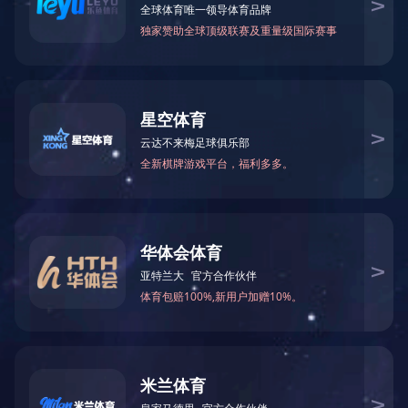
其他IC>
逻辑IC
AC-DC
负载开关
Copyright ©2022
安博在线登录官网
地址：南京市江北新区研创园江淼路88
号腾飞大厦C栋13楼
电话：025-69033088
苏ICP备19025516号
乐鱼网页版
DUOBAO.COM(中国)有限公司
乐动网页版
九游·官方网站
|
|
|
星空官方站登录入口
米兰体育网页版
开云手机入口官网
milan米兰官
|
|
|
|